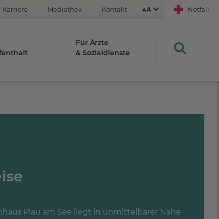
Karriere
Mediathek
Kontakt
Notfall
Für Ärzte
fenthalt
& Sozialdienste
Aus
An
STRG
Plus- (+)
Minus-Taste (-)
ise
STRG
0
aus Plau am See liegt in unmittelbarer Nähe