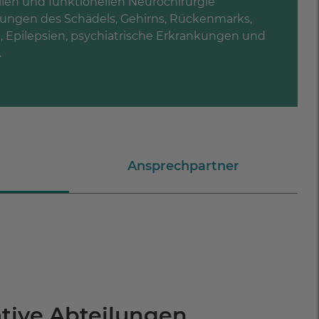
ellen und funktionellen Neurochirurgie
ungen des Schädels, Gehirns, Rückenmarks,
 Epilepsien, psychiatrische Erkrankungen und
.
Ansprechpartner
ative Abteilungen