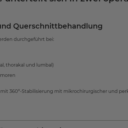
 und Querschnittbehandlung
erden durchgeführt bei:
al, thorakal und lumbal)
umoren
it 360°-Stabilisierung mit mikrochirurgischer und perk
gationssystem unterstützt.
Wirbelbrüchen