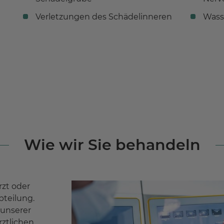
Verletzungen des Schädelinneren
Wass
Wie wir Sie behandeln
rzt oder
bteilung.
 unserer
ztlichen