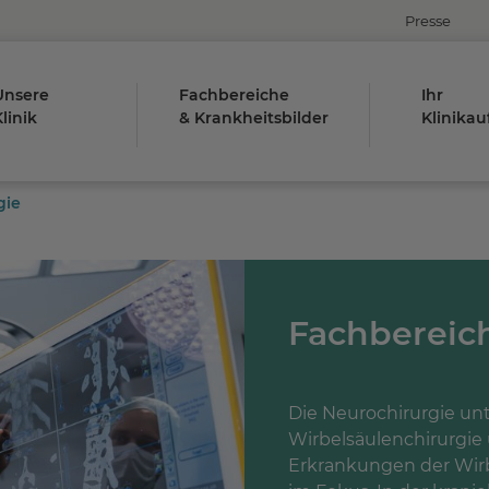
Presse
Unsere
Fachbereiche
Ihr
linik
& Krankheitsbilder
Klinikau
gie
Fachbereic
Die Neurochirurgie unte
Wirbelsäulenchirurgi
Erkrankungen der Wirb