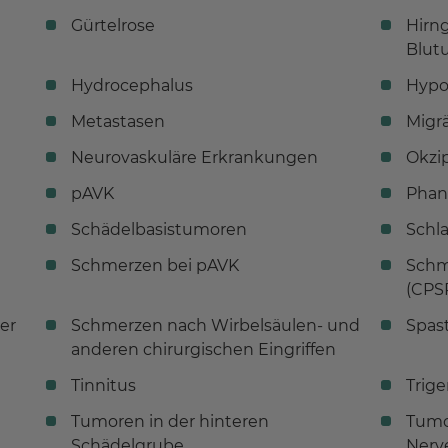
Gürtelrose
Hirn
Blut
Hydrocephalus
Hyp
Metastasen
Migr
Neurovaskuläre Erkrankungen
Okzip
pAVK
Phan
Schädelbasistumoren
Schla
Schmerzen bei pAVK
Schm
(CPS
er
Schmerzen nach Wirbelsäulen- und
Spas
anderen chirurgischen Eingriffen
Tinnitus
Trig
Tumoren in der hinteren
Tumo
Schädelgrube
Nerv