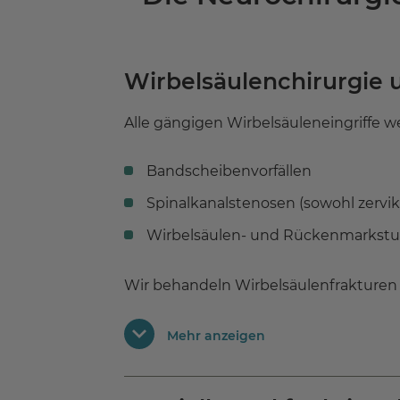
Wirbelsäulenchirurgie
Alle gängigen Wirbelsäuleneingriffe w
Bandscheibenvorfällen
Spinalkanalstenosen (sowohl zervik
Wirbelsäulen- und Rückenmarkst
Wir behandeln Wirbelsäulenfrakturen m
endoskopisch und/oder durch ein Navi
Mehr anzeigen
Weitere Operationsverfahren sind:
Kyphoplastie zur Behandlung von 