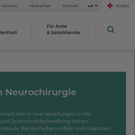
Karriere
Mediathek
Kontakt
Notfall
Für Ärzte
fenthalt
& Sozialdienste
Aus
An
STRG
h Neurochirurgie
Plus- (+)
Minus-Taste (-)
STRG
rteilt sich in zwei Abteilungen: In der
0
e und Querschnittbehandlung stehen
elsäule, Bandscheibenvorfälle und Frakturen