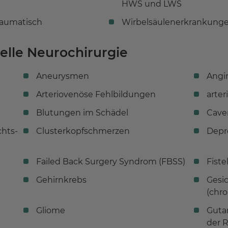
HWS und LWS
raumatisch
Wirbelsäulenerkrankung
nelle Neurochirurgie
Aneurysmen
Angi
Arteriovenöse Fehlbildungen
arte
Blutungen im Schädel
Cave
hts-
Clusterkopfschmerzen
Depr
Failed Back Surgery Syndrom (FBSS)
Fiste
Gehirnkrebs
Gesi
(chro
Gliome
Guta
der 