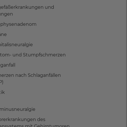
gefäßerkrankungen und
ungen
ophysenadenom
äne
italisneuralgie
tom- und Stumpfschmerzen
ganfall
erzen nach Schlaganfällen
P)
tik
eminusneuralgie
rerkrankungen des
ensystems mit Gehirntumoren