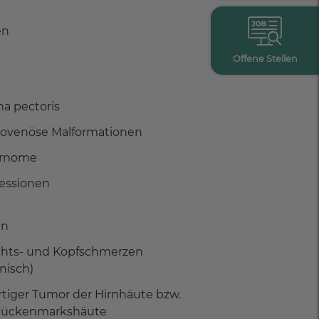
en
Offene Stellen
na pectoris
riovenöse Malformationen
rnome
essionen
ln
chts- und Kopfschmerzen
nisch)
rtiger Tumor der Hirnhäute bzw.
Rückenmarkshäute