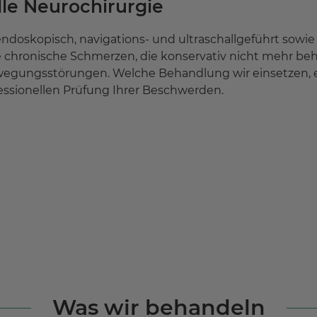
lle Neurochirurgie
endoskopisch, navigations- und ultraschallgeführt sowi
te Eingriffe, z.B. Punktionen bei entzündlichen Wirbel
 chronische Schmerzen, die konservativ nicht mehr beha
egungsstörungen. Welche Behandlung wir einsetzen, e
fessionellen Prüfung Ihrer Beschwerden.
rnung von Hirntumoren einschließlich:
ndlung des seltenen,
Behandlung von Hypophy
eichgewichtsnervs)
Tumor im Kopf) über tra
gische
neurovaskuläre Versorg
des Tumors)
Aneurysmaversorgung (
handlung von
Tumorchirurgie des Gehi
e vagale
Schädelbasis, der Hirnner
 schmerztherapeutische,
Was wir behandeln