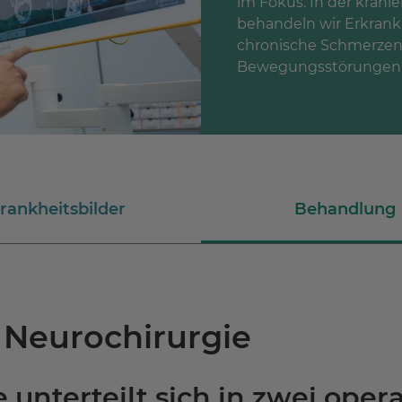
im Fokus. In der krani
behandeln wir Erkrank
chronische Schmerzen,
Bewegungsstörungen
rankheitsbilder
Behandlung
r Neurochirurgie
 unterteilt sich in zwei oper