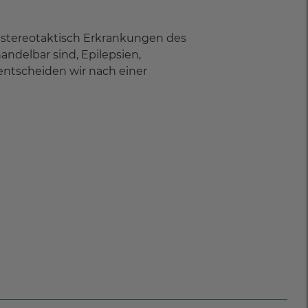
e stereotaktisch Erkrankungen des
säulenerkrankungen
ndelbar sind, Epilepsien,
ntscheiden wir nach einer
senadenomen (seltener, gutartiger
nsnasale und subfrontale Zugänge
ung wie Angiom- und
Gefäßneubildung/Gefäßaussackung)
rnes und seiner Hüllen, der
ven u. a.