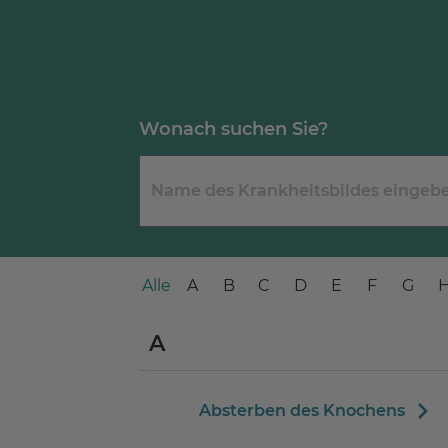
Wonach suchen Sie?
Alle
A
B
C
D
E
F
G
A
Absterben des Knochens