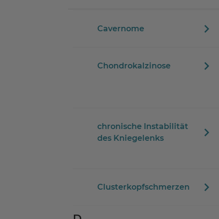
Cavernome
Chondrokalzinose
chronische Instabilität
des Kniegelenks
Clusterkopfschmerzen
D