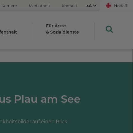
Karriere
Mediathek
Kontakt
Notfall
Für Ärzte
fenthalt
& Sozialdienste
Aus
An
STRG
us Plau am See
Plus- (+)
Minus-Taste (-)
STRG
0
kheitsbilder auf einen Blick.