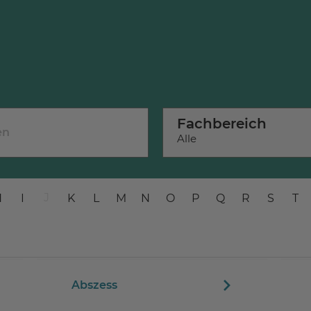
Fachbereich
Alle
J
H
I
K
L
M
N
O
P
Q
R
S
T
Abszess