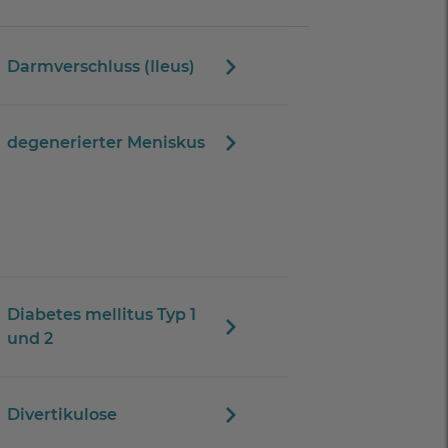
Darmverschluss (Ileus)
degenerierter Meniskus
Diabetes mellitus Typ 1
und 2
Divertikulose