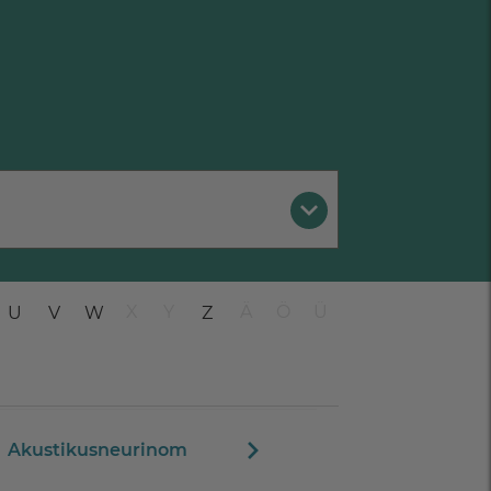
X
Y
Ä
Ö
Ü
U
V
W
Z
Akustikusneurinom