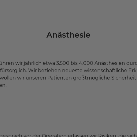
Anästhesie
hren wir jährlich etwa 3.500 bis 4.000 Anästhesien dur
d fürsorglich. Wir beziehen neueste wissenschaftliche Er
wollen wir unseren Patienten größtmögliche Sicherheit 
en.
t
espräch vor der Operation erfassen wir Risiken, die sich