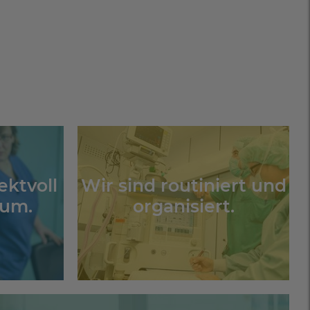
ektvoll
Wir sind routiniert und
 um.
organisiert.