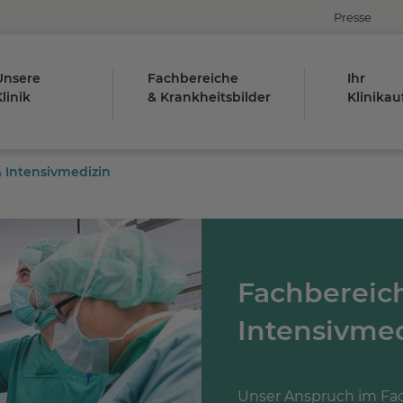
Presse
Unsere
Fachbereiche
Ihr
linik
& Krankheitsbilder
Klinikau
 Intensivmedizin
Fachbereic
Intensivme
Unser Anspruch im Fac