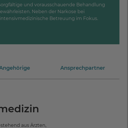
 sorgfältige und vorausschauende Behandlung
gewährleisten. Neben der Narkose bei
 intensivmedizinische Betreuung im Fokus.
 Angehörige
Ansprechpartner
vmedizin
estehend aus Ärzten,