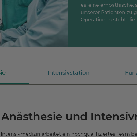
es, eine empathische,
unserer Patienten zu 
Operationen steht die
ie
Intensivstation
Für
r Anästhesie und Intensi
 Intensivmedizin arbeitet ein hochqualifiziertes Team b