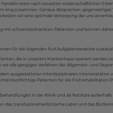
r handeln stets nach neuesten wissenschaftlichen Erk
am eng zusammen. Genaue Absprachen, gegenseitiges V
leisten wir eine optimale Versorgung der uns anvertra
g mit schwersterkrankten Patienten und können daher 
ienten für die folgenden fünf Aufgabenbereiche zuständi
atienten, die in unserem Krankenhaus operiert werden 
 wir alle gängigen Verfahren der Allgemein- und Region
dern ausgestatteten interdisziplinären Intensivstation
 intensivpflichtige Patienten für die Frührehabilitation
llbehandlungen in der Klinik und als Notärzte außerhal
en das transfusionsmedizinische Labor und das Blutkons