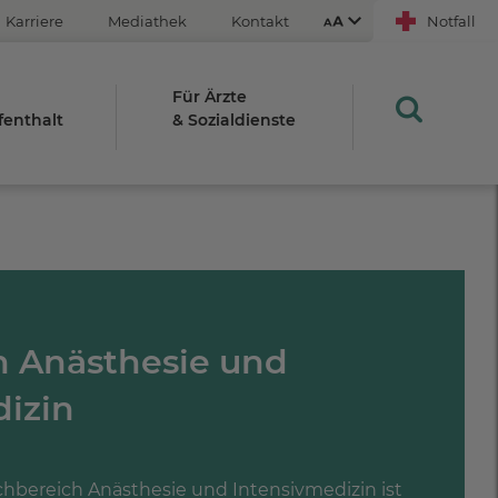
Karriere
Mediathek
Kontakt
Notfall
Für Ärzte
fenthalt
& Sozialdienste
Aus
An
STRG
h Anästhesie und
Plus- (+)
Minus-Taste (-)
dizin
STRG
0
hbereich Anästhesie und Intensivmedizin ist