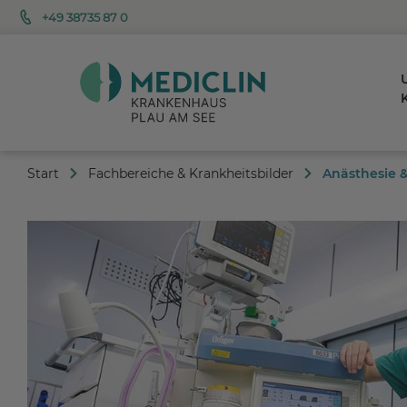
+49 38735 87 0
K
Start
Fachbereiche & Krankheitsbilder
Anästhesie &