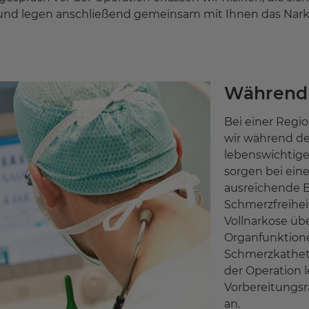
und legen anschließend gemeinsam mit Ihnen das Narko
Während 
Bei einer Regi
wir während de
lebenswichtige
sorgen bei eine
ausreichende 
Schmerzfreiheit
Vollnarkose üb
Organfunktione
Schmerzkathete
der Operation l
Vorbereitungsr
an.